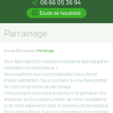
06 66 05 36 94
Etude de faisabilité
Parrainage
Accueil
|
Entreprises
| Parrainage
Vous êtes client Eco Solutions Energie et êtes équipé en
installation photovoltaïque ?
Nous espérons que votre installation vous donne
entière satisfaction. Nous souhaitons vous faire profiter
de notre programme de parrainage.
C’est pourquoi nous vous proposons de parrainer vos
amis pour qu’ils puissent profiter de notre compétence
et de notre expérience dans le domaine photovoltaïque.
Pour chaque filleul que vous apporterez vous recevrez