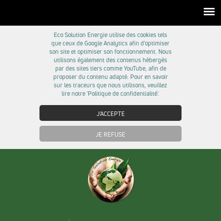
Eco Solution Energie utilise des cookies tels
que ceux de Google Analytics afin d'optimiser
son site et optimiser son fonctionnement. Nous
utilisons également des contenus hébergés
par des sites tiers comme YouTube, afin de
proposer du contenu adapté. Pour en savoir
sur les traceurs que nous utilisons, veuillez
lire notre 'Politique de confidentialité'.
J'ACCEPTE
JE REFUSE