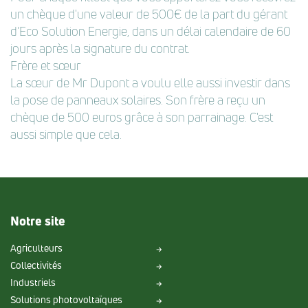
un chèque d'une valeur de 500€ de la part du gérant
d’Eco Solution Energie, dans un délai calendaire de 60
jours après la signature du contrat.
Frère et sœur
La sœur de Mr Dupont a voulu elle aussi investir dans
la pose de panneaux solaires. Son frère a reçu un
chèque de 500 euros grâce à son parrainage. C'est
aussi simple que cela.
Notre site
Agriculteurs
Collectivités
Industriels
Solutions photovoltaïques