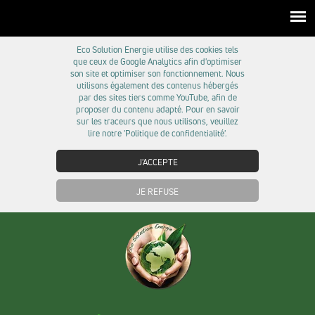
Eco Solution Energie utilise des cookies tels
que ceux de Google Analytics afin d'optimiser
son site et optimiser son fonctionnement. Nous
utilisons également des contenus hébergés
par des sites tiers comme YouTube, afin de
proposer du contenu adapté. Pour en savoir
sur les traceurs que nous utilisons, veuillez
lire notre 'Politique de confidentialité'.
J'ACCEPTE
JE REFUSE