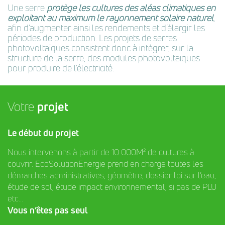
Une serre
protège les cultures des aléas climatiques en
exploitant au maximum le rayonnement solaire naturel
,
afin d’augmenter ainsi les rendements et d’élargir les
périodes de production. Les projets de serres
photovoltaïques consistent donc à intégrer, sur la
structure de la serre, des modules photovoltaïques
pour produire de l’électricité.
Votre
projet
Le début du projet
Nous intervenons à partir de 10 000M² de cultures à
couvrir. EcoSolutionEnergie prend en charge toutes les
démarches administratives, géomètre, dossier loi sur l’eau,
étude de sol, étude impact environnemental, si pas de PLU
etc...
Vous n’êtes pas seul