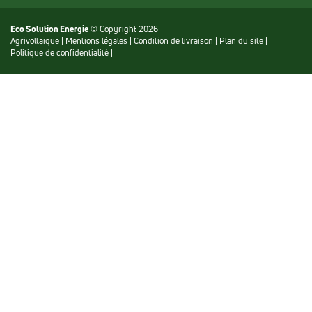
Eco Solution Energie
© Copyright 2026
Agrivoltaïque
|
Mentions légales
|
Condition de livraison
|
Plan du site
|
Politique de confidentialité
|