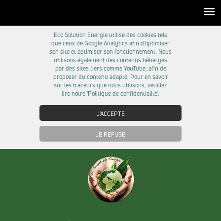
Eco Solution Energie utilise des cookies tels
que ceux de Google Analytics afin d'optimiser
son site et optimiser son fonctionnement. Nous
utilisons également des contenus hébergés
par des sites tiers comme YouTube, afin de
proposer du contenu adapté. Pour en savoir
sur les traceurs que nous utilisons, veuillez
lire notre 'Politique de confidentialité'.
J'ACCEPTE
JE REFUSE