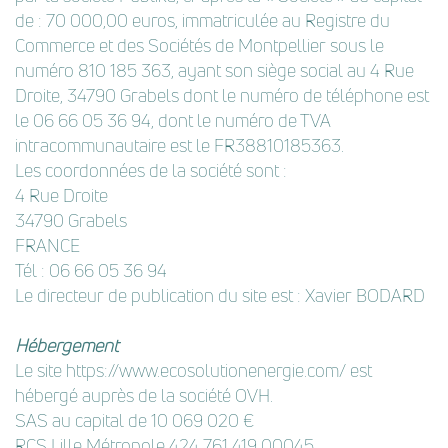
de :
70 000,00 euros, immatriculée au Registre du
Commerce et des Sociétés de Montpellier sous le
numéro
810 185 363
, ayant son siège social au 4 Rue
Droite, 34790 Grabels dont le numéro de téléphone est
le
06 66 05 36 94
, dont le numéro de TVA
intracommunautaire est le
FR38810185363
.
Les coordonnées de la société sont :
4 Rue Droite
34790 Grabels
FRANCE
Tél :
06 66 05 36 94
Le directeur de publication du site est :
Xavier BODARD
Hébergement
Le site
https://www.ecosolutionenergie.com/
est
hébergé auprès de la société OVH.
SAS au capital de 10 069 020 €
RCS Lille Métropole 424 761 419 00045