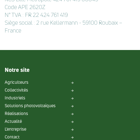
Code APE 2620Z
N° TVA : FR 22 424 761 419
Siège social : 2 rue Kellermann - 59100 Roubaix –
France
Notre site
Agriculteurs
Collectivités
Industriels
Solutions photovoltaïques
Réalisations
Actualité
L’entreprise
Contact