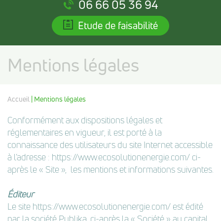
06 66 05 36 94
Etude de faisabilité
Mentions légales
Accueil
| Mentions légales
Conformément aux dispositions légales et
réglementaires en vigueur, il est porté à la
connaissance des utilisateurs du site Internet accessible
à l’adresse :
https://www.ecosolutionenergie.com/
ci-
après le « Site », les mentions et informations suivantes.
Éditeur
Le site
https://www.ecosolutionenergie.com/
est édité
par la société Publika, ci-après la « Société » au capital