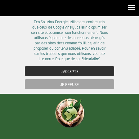
Eco Solution Energie utilise des cookies tels
que ceux de Google Analytics afin d'optimiser
son site et optimiser son fonctionnement. Nous
utilisons également des contenus hébergés
par des sites tiers comme YouTube, afin de
proposer du contenu adapté. Pour en savoir
sur les traceurs que nous utilisons, veuillez
lire notre 'Politique de confidentialité'.
J'ACCEPTE
JE REFUSE