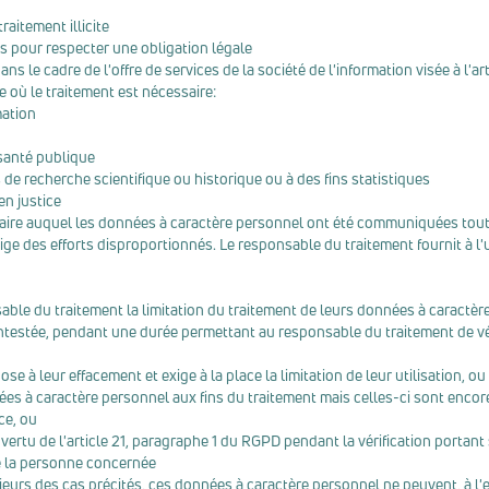
raitement illicite
s pour respecter une obligation légale
s le cadre de l'offre de services de la société de l'information visée à l'a
e où le traitement est nécessaire:
mation
 santé publique
ns de recherche scientifique ou historique ou à des fins statistiques
en justice
ataire auquel les données à caractère personnel ont été communiquées tou
e des efforts disproportionnés. Le responsable du traitement fournit à l'u
nsable du traitement la limitation du traitement de leurs données à caractèr
ntestée, pendant une durée permettant au responsable du traitement de vér
se à leur effacement et exige à la place la limitation de leur utilisation, ou
ées à caractère personnel aux fins du traitement mais celles-ci sont enco
ce, ou
rtu de l'article 21, paragraphe 1 du RGPD pendant la vérification portant su
e la personne concernée
sieurs des cas précités, ces données à caractère personnel ne peuvent, à l'e