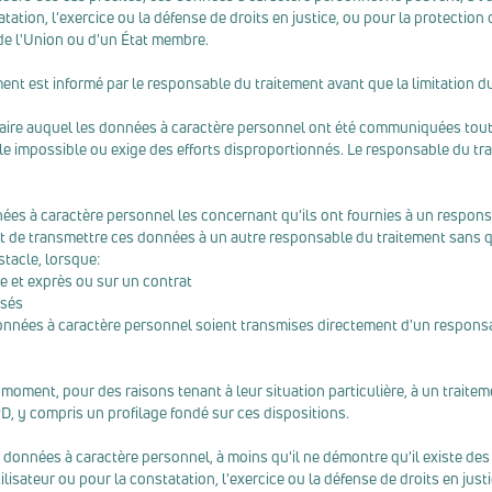
atation, l'exercice ou la défense de droits en justice, ou pour la protecti
de l'Union ou d'un État membre.
tement est informé par le responsable du traitement avant que la limitation du
taire auquel les données à caractère personnel ont été communiquées toute
 impossible ou exige des efforts disproportionnés. Le responsable du trait
onnées à caractère personnel les concernant qu'ils ont fournies à un respon
roit de transmettre ces données à un autre responsable du traitement sans
tacle, lorsque:
e et exprès ou sur un contrat
isés
s données à caractère personnel soient transmises directement d'un responsa
ut moment, pour des raisons tenant à leur situation particulière, à un trai
GPD, y compris un profilage fondé sur ces dispositions.
 données à caractère personnel, à moins qu'il ne démontre qu'il existe des 
utilisateur ou pour la constatation, l'exercice ou la défense de droits en justi