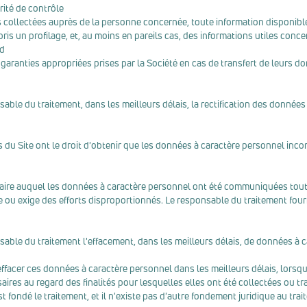
rité de contrôle
 collectées auprès de la personne concernée, toute information disponibl
ris un profilage, et, au moins en pareils cas, des informations utiles conce
rd
garanties appropriées prises par la Société en cas de transfert de leurs d
onsable du traitement, dans les meilleurs délais, la rectification des donné
urs du Site ont le droit d'obtenir que les données à caractère personnel in
taire auquel les données à caractère personnel ont été communiquées toute
ou exige des efforts disproportionnés. Le responsable du traitement fournit
onsable du traitement l'effacement, dans les meilleurs délais, de données à
effacer ces données à caractère personnel dans les meilleurs délais, lorsqu
ires au regard des finalités pour lesquelles elles ont été collectées ou tr
st fondé le traitement, et il n'existe pas d'autre fondement juridique au tra